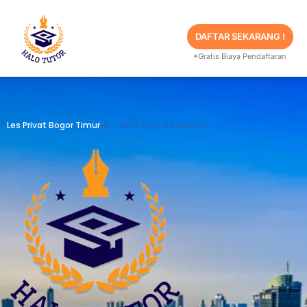
Skip
to
content
DAFTAR SEKARANG !
*Gratis Biaya Pendaftaran
Les Privat Bogor Timur
Les Privat di Sukasari