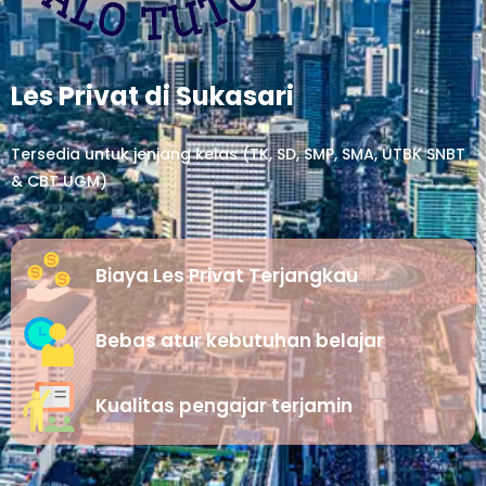
Les Privat di Sukasari
Tersedia untuk jenjang kelas (TK, SD, SMP, SMA, UTBK SNBT
& CBT UGM)
Biaya Les Privat Terjangkau
Bebas atur kebutuhan belajar
Kualitas pengajar terjamin