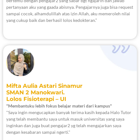
bertemu dengan pengajar2 yang sabar bgt ngajarin dan jawab
pertanyaan aku yang gaada abisnya. Pengajarnya juga bisa request
sampai cocok, alhamdulillah atas izin Allah, aku memeroleh nilai
yang cukup baik dan berhasil lolos kedokteran.”
Mifta Aulia Astari Sinamur
SMAN 2 Manokwari.
Lolos Fisioterapi – UI
"Membantuku lebih fokus belajar materi dari kampus"
"Saya ingin mengucapkan banyak terima kasih kepada Halo Tutor
yang telah membantu saya untuk masuk universitas yang saya
inginkan dan juga buat pengajar2 yg telah mengajarkan saya
dengan kesabaran sampai ngerti."