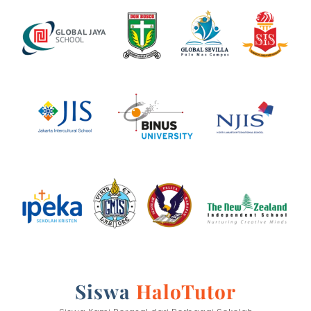
Siswa
HaloTutor