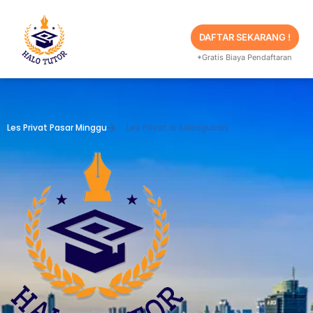
Skip
to
content
DAFTAR SEKARANG !
*Gratis Biaya Pendaftaran
Les Privat Pasar Minggu
Les Privat di Kebagusan