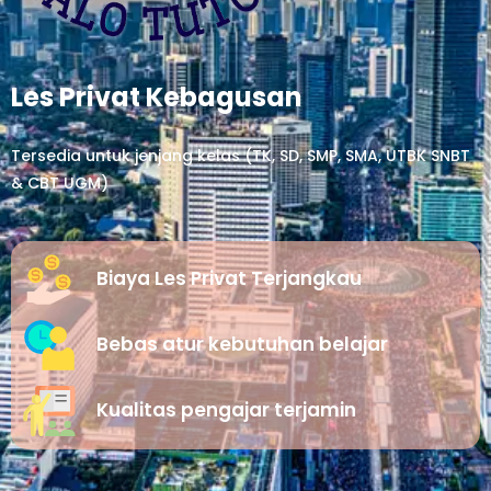
Les Privat Kebagusan
Tersedia untuk jenjang kelas (TK, SD, SMP, SMA, UTBK SNBT
& CBT UGM)
Biaya Les Privat Terjangkau
Bebas atur kebutuhan belajar
Kualitas pengajar terjamin