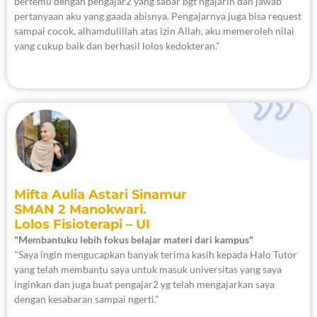
bertemu dengan pengajar2 yang sabar bgt ngajarin dan jawab
pertanyaan aku yang gaada abisnya. Pengajarnya juga bisa request
sampai cocok, alhamdulillah atas izin Allah, aku memeroleh nilai
yang cukup baik dan berhasil lolos kedokteran.”
Mifta Aulia Astari Sinamur
SMAN 2 Manokwari.
Lolos Fisioterapi – UI
"Membantuku lebih fokus belajar materi dari kampus"
"Saya ingin mengucapkan banyak terima kasih kepada Halo Tutor
yang telah membantu saya untuk masuk universitas yang saya
inginkan dan juga buat pengajar2 yg telah mengajarkan saya
dengan kesabaran sampai ngerti."