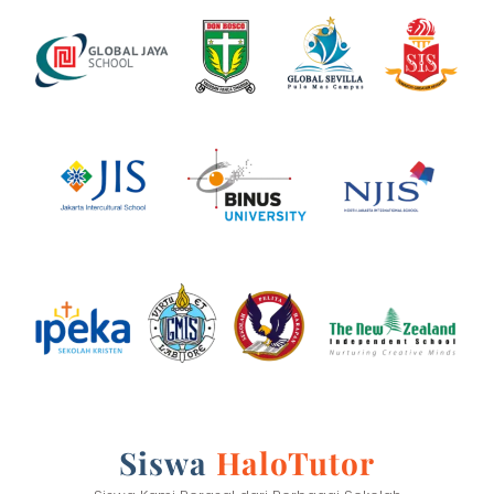
Siswa
HaloTutor