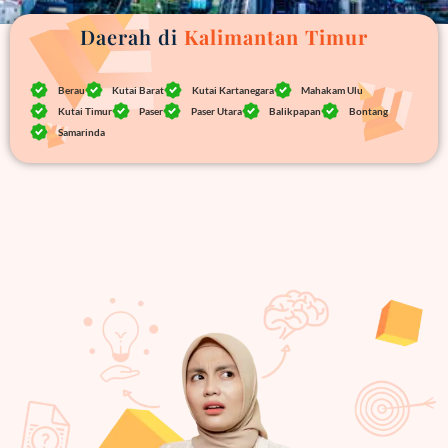
Daerah di
Kalimantan Timur
Berau
Kutai Barat
Kutai Kartanegara
Mahakam Ulu
Kutai Timur
Paser
Paser Utara
Balikpapan
Bontang
Samarinda