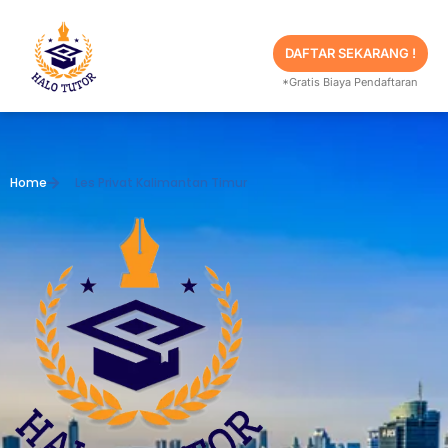
Skip
to
content
DAFTAR SEKARANG !
*Gratis Biaya Pendaftaran
Home
Les Privat Kalimantan Timur