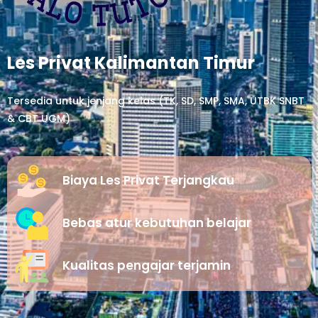
Les Privat Kalimantan Timur
Tersedia untuk jenjang kelas (TK, SD, SMP, SMA, UTBK SNBT
& CBT UGM)
Biaya Les Privat Terjangkau
Bebas atur kebutuhan belajar
Kualitas pengajar terjamin