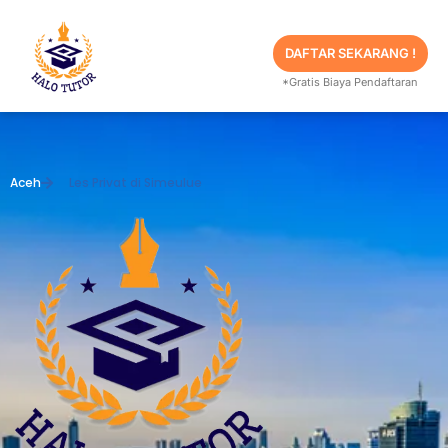
Skip
to
content
DAFTAR SEKARANG !
*Gratis Biaya Pendaftaran
Aceh
Les Privat di Simeulue