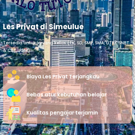
Les Privat di Simeulue
Tersedia untuk jenjang kelas (TK, SD, SMP, SMA, UTBK SNBT
& CBT UGM)
Biaya Les Privat Terjangkau
Bebas atur kebutuhan belajar
Kualitas pengajar terjamin