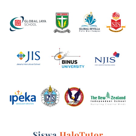
Siswa
HaloTutor