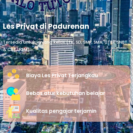
Les Privat di Padurenan
Tersedia untuk jenjang kelas (TK, SD, SMP, SMA, UTBK SNBT
& CBT UGM)
Biaya Les Privat Terjangkau
Bebas atur kebutuhan belajar
Kualitas pengajar terjamin