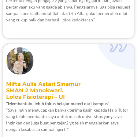
bertemu dengan pengajar2 yang sabar bgt ngajarin dan jawab
pertanyaan aku yang gaada abisnya. Pengajarnya juga bisa request
sampai cocok, alhamdulillah atas izin Allah, aku memeroleh nilai
yang cukup baik dan berhasil lolos kedokteran.”
Mifta Aulia Astari Sinamur
SMAN 2 Manokwari.
Lolos Fisioterapi – UI
"Membantuku lebih fokus belajar materi dari kampus"
"Saya ingin mengucapkan banyak terima kasih kepada Halo Tutor
yang telah membantu saya untuk masuk universitas yang saya
inginkan dan juga buat pengajar2 yg telah mengajarkan saya
dengan kesabaran sampai ngerti."