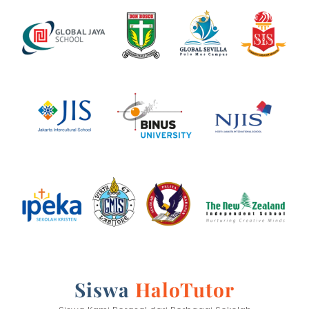
Siswa
HaloTutor