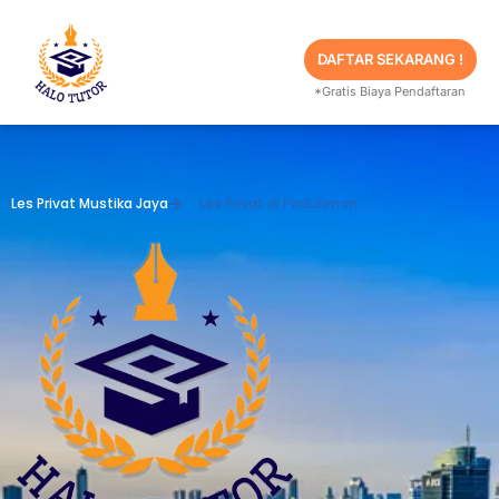
Skip
to
content
DAFTAR SEKARANG !
*Gratis Biaya Pendaftaran
Les Privat Mustika Jaya
Les Privat di Padurenan