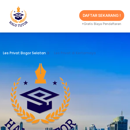
Skip
to
content
DAFTAR SEKARANG !
*Gratis Biaya Pendaftaran
Les Privat Bogor Selatan
Les Privat di Kertamaya