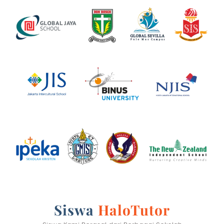
Siswa
HaloTutor