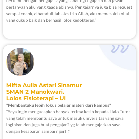
bertemu dengan pengajar2 yang sabar bgt ngajarin dan jawab
pertanyaan aku yang gaada abisnya. Pengajarnya juga bisa request
sampai cocok, alhamdulillah atas izin Allah, aku memeroleh nilai
yang cukup baik dan berhasil lolos kedokteran.”
Mifta Aulia Astari Sinamur
SMAN 2 Manokwari.
Lolos Fisioterapi – UI
"Membantuku lebih fokus belajar materi dari kampus"
"Saya ingin mengucapkan banyak terima kasih kepada Halo Tutor
yang telah membantu saya untuk masuk universitas yang saya
inginkan dan juga buat pengajar2 yg telah mengajarkan saya
dengan kesabaran sampai ngerti."