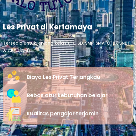
Les Privat di Kertamaya
Tersedia untuk jenjang kelas (TK, SD, SMP, SMA, UTBK SNBT
& CBT UGM)
Biaya Les Privat Terjangkau
Bebas atur kebutuhan belajar
Kualitas pengajar terjamin