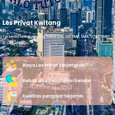
Les Privat Kwitang
Tersedia untuk jenjang kelas (TK, SD, SMP, SMA, UTBK SNBT
& CBT UGM)
Biaya Les Privat Terjangkau
Bebas atur kebutuhan belajar
Kualitas pengajar terjamin