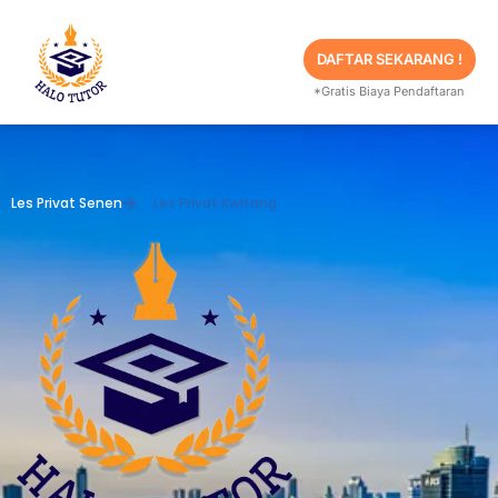
Skip
to
content
DAFTAR SEKARANG !
*Gratis Biaya Pendaftaran
Les Privat Senen
Les Privat Kwitang