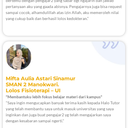
bertemu dengan pengajar2 yang sabar bgt ngajarin dan jawab
pertanyaan aku yang gaada abisnya. Pengajarnya juga bisa request
sampai cocok, alhamdulillah atas izin Allah, aku memeroleh nilai
yang cukup baik dan berhasil lolos kedokteran.”
Mifta Aulia Astari Sinamur
SMAN 2 Manokwari.
Lolos Fisioterapi – UI
"Membantuku lebih fokus belajar materi dari kampus"
"Saya ingin mengucapkan banyak terima kasih kepada Halo Tutor
yang telah membantu saya untuk masuk universitas yang saya
inginkan dan juga buat pengajar2 yg telah mengajarkan saya
dengan kesabaran sampai ngerti."