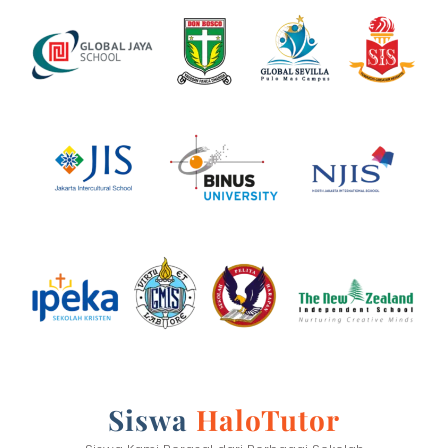
Siswa
HaloTutor