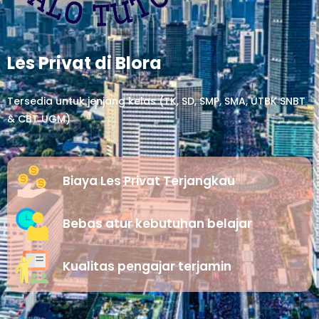
Les Privat di Blora
Tersedia untuk jenjang kelas (TK, SD, SMP, SMA, UTBK SNBT
& CBT UGM)
Biaya Les Privat Terjangkau
Bebas atur kebutuhan belajar
Kualitas pengajar terjamin