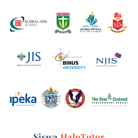
Siswa
HaloTutor