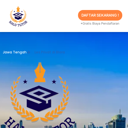
Skip
to
content
DAFTAR SEKARANG !
*Gratis Biaya Pendaftaran
Jawa Tengah
Les Privat di Blora