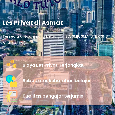
Les Privat di Asmat
Tersedia untuk jenjang kelas (TK, SD, SMP, SMA, UTBK SNBT
& CBT UGM)
Biaya Les Privat Terjangkau
Bebas atur kebutuhan belajar
Kualitas pengajar terjamin