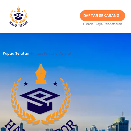
Skip
to
content
DAFTAR SEKARANG !
*Gratis Biaya Pendaftaran
Papua Selatan
Les Privat di Asmat